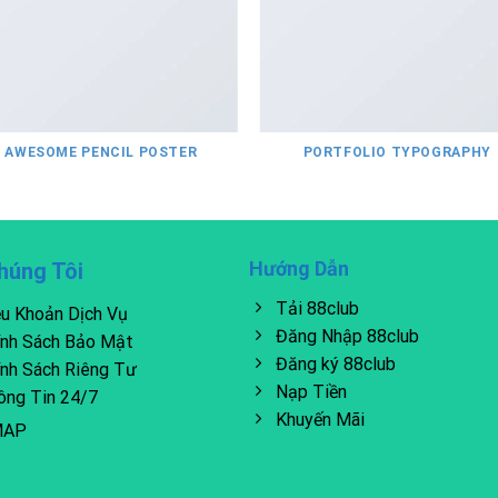
AWESOME PENCIL POSTER
PORTFOLIO TYPOGRAPHY
Hướng Dẫn
húng Tôi
Tải 88club
ều Khoản Dịch Vụ
Đăng Nhập 88club
ính Sách Bảo Mật
Đăng ký 88club
ính Sách Riêng Tư
Nạp Tiền
ông Tin 24/7
Khuyến Mãi
MAP