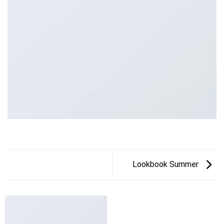
Lookbook Summer