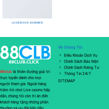
LOOKBOOK SUMMER
Về Chúng Tôi
Điều Khoản Dịch Vụ
Chính Sách Bảo Mật
Chính Sách Riêng Tư
88club
là thiên đường giải trí
Thông Tin 24/7
trực tuyến dành cho mọi
SITEMAP
người tham gia. Ngoài hàng
trăm trò chơi Live casino hấp
dẫn, chúng tôi còn tri ân đến
khách hàng tặng những phần
thưởng và ưu đãi hấp dẫn