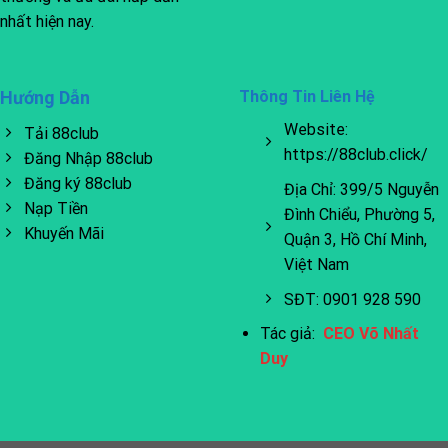
nhất hiện nay.
Hướng Dẫn
Thông Tin Liên Hệ
Website:
Tải 88club
https://88club.click/
Đăng Nhập 88club
Đăng ký 88club
Địa Chỉ: 399/5 Nguyễn
Nạp Tiền
Đình Chiểu, Phường 5,
Khuyến Mãi
Quận 3, Hồ Chí Minh,
Việt Nam
SĐT: 0901 928 590
Tác giả:
CEO Võ Nhất
Duy