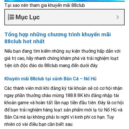
Tại sao nên tham gia khuyến mãi 88club
Mục Lục
Tổng hợp những chương trình khuyến mãi
88club hot nhất
Nếu bạn đang tìm kiếm những sự kiện thưởng hấp dẫn với
giá trị cao, hãy nhanh chóng khám phá và trải nghiệm loạt
tiện ích độc đáo do 88club mang đến dưới đây.
Khuyến mãi 88club tại sảnh Bắn Cá – Nổ Hũ
Các thành viên mới khi đăng ký tài khoản sẽ có cơ hội nhận
ngay phần thưởng chào mừng 188.8 8K khi đăng nhập tài
khoản game và hoàn tất lần nạp tiền đầu tiên. Đây là cơ hội
để bạn trải nghiệm hàng loạt sản phẩm mới lạ từ Nổ Hũ và
Bắn Cá mà lại không phải lo nghĩ vì kinh phí có hạn. Tuy
nhiên có vài điều bạn cần biết sau: