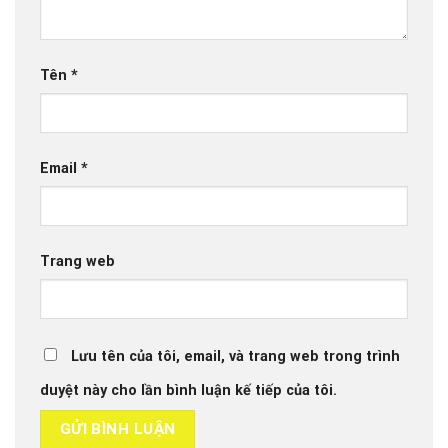
Tên
*
Email
*
Trang web
Lưu tên của tôi, email, và trang web trong trình
duyệt này cho lần bình luận kế tiếp của tôi.