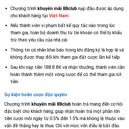
Chương trình
khuyến mãi 88club
nạp đầu được áp dụng
cho khách hàng tại
Việt Nam
.
Nếu thành viên vi phạm bất kể quy tắc nào trong lúc
tham gia, toàn bộ doanh thu từ tài khoản có thể bị khấu
trừ theo yêu cầu của nhà cái.
Thông tin cá nhân khai báo trong khi đăng ký là hợp lệ và
không được thay đổi khi tham gia đặt cược lần kế tiếp.
Sau khi nạp tiền 188.8 8K và nhận thưởng, thành viên cần
hoàn thành thêm một vòng cược để có thể tham gia rút
tiền.
Sự kiện hoàn cược độc quyền
Chương trình
khuyến mãi 88club
hoàn trả mang đến cơ hội
đặc biệt cho khách hàng, giúp nhận hoàn trả một phần lớn
tiền cược mỗi ngày từ 0.5% đến 1.5% mà không lệ thuộc vào
vấn đề thắng hay là thua. Chỉ với mức vốn điều lệ bắt đầu