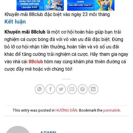
Khuyến mãi 88club đặc biệt vào ngày 23 mỗi tháng
Kết luận
Khuyến mãi 88club
là một cơ hội hoàn hảo giúp bạn trải
nghiệm cá cược bóng đá với vô vàn ưu đãi đặc biệt. Đừng
bỏ lỡ cơ hội nhận tiền thưởng, hoàn tiền và vô số ưu đãi
khác để tăng cường trải nghiệm cá cược. Hãy tham gia ngay
vào nhà cái
88club
hôm nay cùng khám phá thiên đường cá
cược đầy mê hoặc với chúng tôi!
This entry was posted in
HƯỚNG DẪN
. Bookmark the
permalink
.