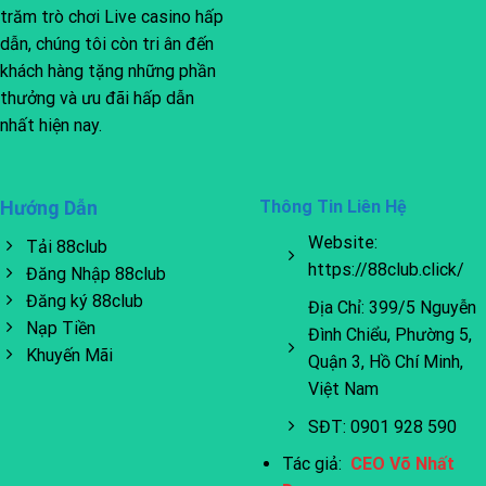
trăm trò chơi Live casino hấp
dẫn, chúng tôi còn tri ân đến
khách hàng tặng những phần
thưởng và ưu đãi hấp dẫn
nhất hiện nay.
Hướng Dẫn
Thông Tin Liên Hệ
Website:
Tải 88club
https://88club.click/
Đăng Nhập 88club
Đăng ký 88club
Địa Chỉ: 399/5 Nguyễn
Nạp Tiền
Đình Chiểu, Phường 5,
Khuyến Mãi
Quận 3, Hồ Chí Minh,
Việt Nam
SĐT: 0901 928 590
Tác giả:
CEO Võ Nhất