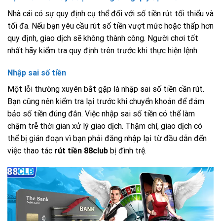
Nhà cái có sự quy định cụ thể đối với số tiền rút tối thiểu và
tối đa. Nếu bạn yêu cầu rút số tiền vượt mức hoặc thấp hơn
quy định, giao dịch sẽ không thành công. Người chơi tốt
nhất hãy kiểm tra quy định trên trước khi thực hiện lệnh.
Nhập sai số tiền
Một lỗi thường xuyên bắt gặp là nhập sai số tiền cần rút.
Bạn cũng nên kiểm tra lại trước khi chuyển khoản để đảm
bảo số tiền đúng đắn. Việc nhập sai số tiền có thể làm
chậm trễ thời gian xử lý giao dịch. Thậm chí, giao dịch có
thể bị gián đoạn vì bạn phải đăng nhập lại từ đầu dẫn đến
việc thao tác
rút tiền 88club
bị đình trệ.