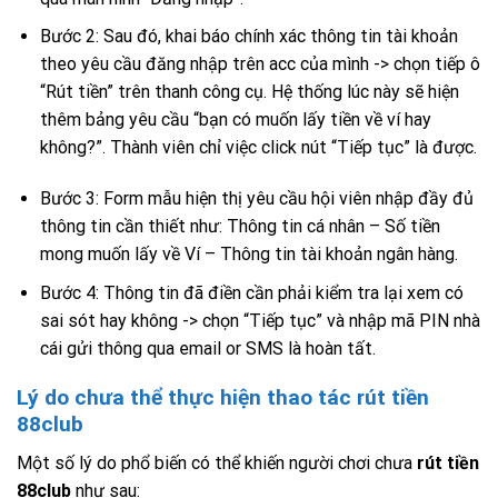
Bước 2: Sau đó, khai báo chính xác thông tin tài khoản
theo yêu cầu đăng nhập trên acc của mình -> chọn tiếp ô
“Rút tiền” trên thanh công cụ. Hệ thống lúc này sẽ hiện
thêm bảng yêu cầu “bạn có muốn lấy tiền về ví hay
không?”. Thành viên chỉ việc click nút “Tiếp tục” là được.
Bước 3: Form mẫu hiện thị yêu cầu hội viên nhập đầy đủ
thông tin cần thiết như: Thông tin cá nhân – Số tiền
mong muốn lấy về Ví – Thông tin tài khoản ngân hàng.
Bước 4: Thông tin đã điền cần phải kiểm tra lại xem có
sai sót hay không -> chọn “Tiếp tục” và nhập mã PIN nhà
cái gửi thông qua email or SMS là hoàn tất.
Lý do chưa thể thực hiện thao tác rút tiền
88club
Một số lý do phổ biến có thể khiến người chơi chưa
rút tiền
88club
như sau: